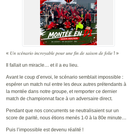
« 𝑈𝑛 𝑠𝑐𝑒́𝑛𝑎𝑟𝑖𝑜 𝑖𝑛𝑐𝑟𝑜𝑦𝑎𝑏𝑙𝑒 𝑝𝑜𝑢𝑟 𝑢𝑛𝑒 𝑓𝑖𝑛 𝑑𝑒 𝑠𝑎𝑖𝑠𝑜𝑛 𝑑𝑒 𝑓𝑜𝑙𝑖𝑒 ! »
Il fallait un miracle… et il a eu lieu.
Avant le coup d’envoi, le scénario semblait impossible :
espérer un match nul entre les deux autres prétendants à
la montée dans notre groupe, et remporter ce dernier
match de championnat face à un adversaire direct.
Pendant que nos concurrents se neutralisaient sur un
score de parité, nous étions menés 1-0 à la 80e minute…
Puis l’impossible est devenu réalité !