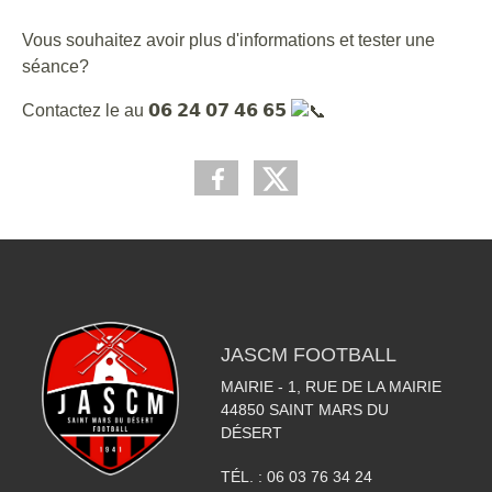
Vous souhaitez avoir plus d'informations et tester une
séance?
Contactez le au 𝟬𝟲 𝟮𝟰 𝟬𝟳 𝟰𝟲 𝟲𝟱
JASCM FOOTBALL
MAIRIE - 1, RUE DE LA MAIRIE
44850
SAINT MARS DU
DÉSERT
TÉL. :
06 03 76 34 24