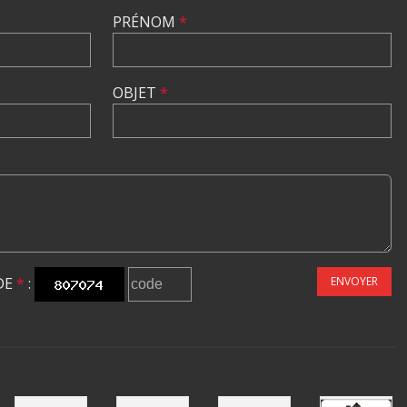
PRÉNOM
*
OBJET
*
DE
*
:
ENVOYER