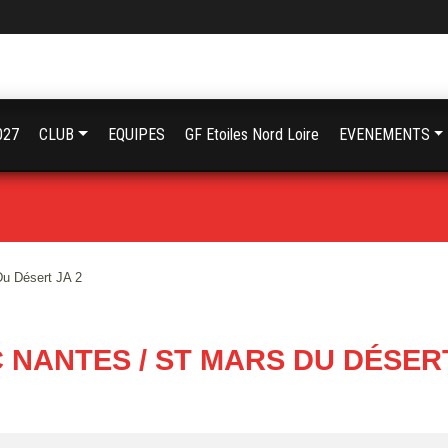
027
CLUB
EQUIPES
GF Etoiles Nord Loire
EVENEMENTS
u Désert JA 2
 NANTES / ST MARS DU DÉSERT