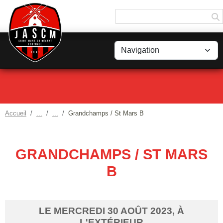
Panneau de gestion des cookies
Accueil
Grandchamps / St Mars B
GRANDCHAMPS / ST MARS
B
LE
MERCREDI
30
AOÛT
2023
, À
L'EXTÉRIEUR