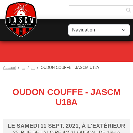
Panneau de gestion des cookies
Accueil
OUDON COUFFE - JASCM U18A
OUDON COUFFE - JASCM
U18A
LE
SAMEDI
11
SEPT.
2021
, À L'EXTÉRIEUR
25, RUE DE LA LOIRE
44521
OUDON
- DE 16H À