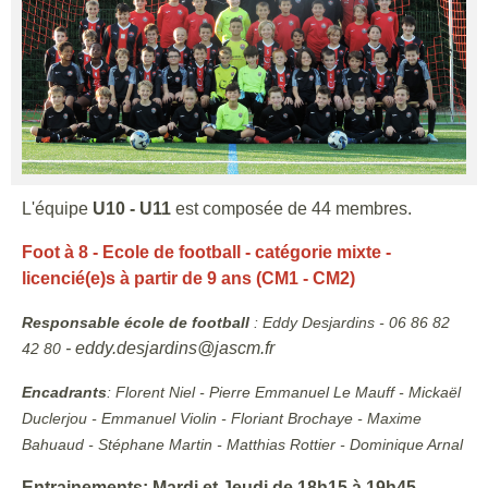
L'équipe
U10 - U11
est composée de 44 membres.
Foot à 8 - Ecole de football - catégorie mixte -
licencié(e)s à partir de 9 ans (CM1 - CM2)
Responsable école de football
: Eddy Desjardins - 06 86 82
- eddy.desjardins@jascm.fr
42 80
Encadrants
:
Florent Niel - Pierre Emmanuel Le Mauff - Mickaël
Duclerjou - Emmanuel Violin - Floriant Brochaye - Maxime
Bahuaud - Stéphane Martin - Matthias Rottier - Dominique Arnal
Entrainements
: Mardi et Jeudi de 18h15 à 19h45